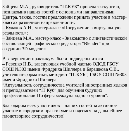
Зайцева М.А., руководитель “IT-КУБ” провела экскурсию,
познакомив наших гостей с основными направлениями
Центра, также, гостям предложили принять участие в мастер-
классах различной направленности:
– Кулаков А.И., мастер-класс «Погружение в виртуальную
реальность»;
– Зайцева М.А., мастер-класс «Знакомство с лингвистической
составляющей графического редактора “Blender” при
создании 3D модели».
В завершении практикума были подведены итоги.
– Ревенко Н.В., заведующая учебной частью ОДОД ГБОУ
СОШ №303 имени Фридриха Шиллера и Барашкова С.В.,
учитель информатики, методист “IT-КУБ”, ГБОУ СОШ №303
имени Фридриха Шиллера.
“Актуальность сотрудничества учителей иностранных языков
и преподавателей “IT-Куб” для обучения будущих
профессионалов IT-сферы международного уровня”.
Благодарим всех участников – наших гостей за активное
участие в городском практикуме и надеемся на дальнейшее
плодотворное сотрудничество!