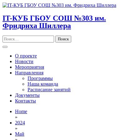
Skip
to
content
IT-КУБ ГБОУ СОШ №303 им.
Фридриха Шиллера
Найти:
О проекте
Новости
Мероприятия
Направления
Программы
Наша команда
Расписание занятий
Документы
Контакты
Home
»
2024
»
Май
»